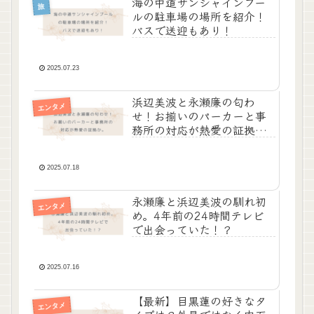
海の中道サンシャインプー
旅
ルの駐車場の場所を紹介！
バスで送迎もあり！
2025.07.23
浜辺美波と永瀬廉の匂わ
エンタメ
せ！お揃いのパーカーと事
務所の対応が熱愛の証拠
か。
2025.07.18
永瀬廉と浜辺美波の馴れ初
エンタメ
め。4年前の24時間テレビ
で出会っていた！？
2025.07.16
【最新】目黒蓮の好きなタ
エンタメ