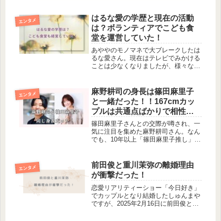
はるな愛の学歴と現在の活動
エンタメ
は？ボランティアでこども食
堂を運営していた！
あややのモノマネで大ブレークしたは
るな愛さん。現在はテレビでみかける
ことは少なくなりましたが、様々な活
動を続けておられます。そんなはるな
愛さんの学歴と現在の活動について調
べてみました！はるな愛の学歴大阪市
麻野耕司の身長は篠田麻里子
エンタメ
立長原小学校幼少期から「女の子のア
と一緒だった！！167cmカッ
イ...
プルは共通点ばかりで相性抜
群。
篠田麻里子さんとの交際が噂され、一
気に注目を集めた麻野耕司さん。なん
でも、10年以上「篠田麻里子推し」だ
ったとか！そんな推しと付き合えるな
んて夢みたいな話ですね。今回は自分
の推しを射止めた麻野耕司さんの身長
前田俊と重川茉弥の離婚理由
エンタメ
について調べてみました。麻野耕司
が衝撃だった！
の...
恋愛リアリティーショー「今日好き」
でカップルとなり結婚したしゅんまや
ですが、2025年2月16日に前田俊と重
川茉弥が離婚を発表しました。その離
婚理由とはいったい何だったのでしょ