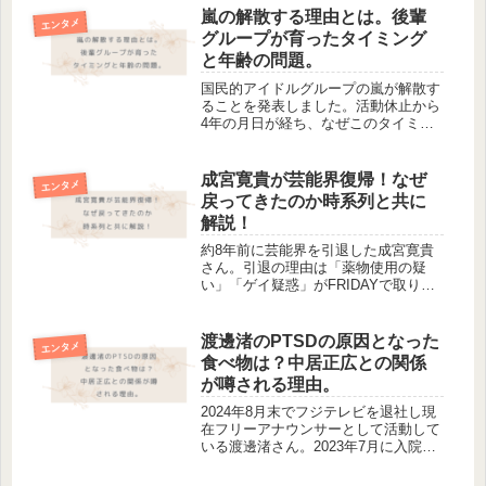
うか。今回はお二人の離婚理由につい
嵐の解散する理由とは。後輩
エンタメ
て徹底調査してみました。前田俊...
グループが育ったタイミング
と年齢の問題。
国民的アイドルグループの嵐が解散す
ることを発表しました。活動休止から
4年の月日が経ち、なぜこのタイミン
グでの解散発表となったのか知りたい
人も多いと思います。そこで今回は、
嵐の解散する理由と解散発表のタイミ
成宮寛貴が芸能界復帰！なぜ
エンタメ
ングについて考察していきたいと思い
戻ってきたのか時系列と共に
ま...
解説！
約8年前に芸能界を引退した成宮寛貴
さん。引退の理由は「薬物使用の疑
い」「ゲイ疑惑」がFRIDAYで取り上
げられたことが原因で、34歳の時突然
芸能界を引退しました。それから8年
の月日が経ち再び芸能界へと復帰した
渡邊渚のPTSDの原因となった
エンタメ
のはなぜか。芸能界復帰までの流れ...
食べ物は？中居正広との関係
が噂される理由。
2024年8月末でフジテレビを退社し現
在フリーアナウンサーとして活動して
いる渡邊渚さん。2023年7月に入院し
闘病生活を続けていました。その時は
病気の詳細を明かしていませんでした