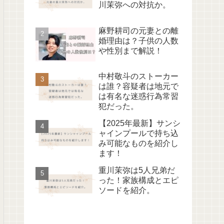
川茉弥への対抗か。
麻野耕司の元妻との離
婚理由は？子供の人数
や性別まで解説！
中村敬斗のストーカー
は誰？容疑者は地元で
は有名な迷惑行為常習
犯だった。
【2025年最新】サンシ
ャインプールで持ち込
み可能なものを紹介し
ます！
重川茉弥は5人兄弟だ
った！家族構成とエピ
ソードを紹介。