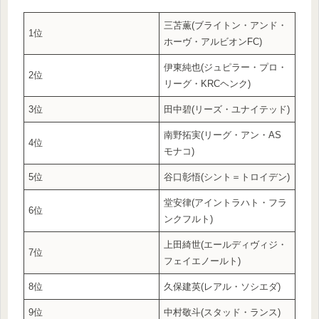
三苫薫(ブライトン・アンド・
1位
ホーヴ・アルビオンFC)
伊東純也(ジュピラー・プロ・
2位
リーグ・KRCヘンク)
3位
田中碧(リーズ・ユナイテッド)
南野拓実(リーグ・アン・AS
4位
モナコ)
5位
谷口彰悟(シント＝トロイデン)
堂安律(アイントラハト・フラ
6位
ンクフルト)
上田綺世(エールディヴィジ・
7位
フェイエノールト)
8位
久保建英(レアル・ソシエダ)
9位
中村敬斗(スタッド・ランス)