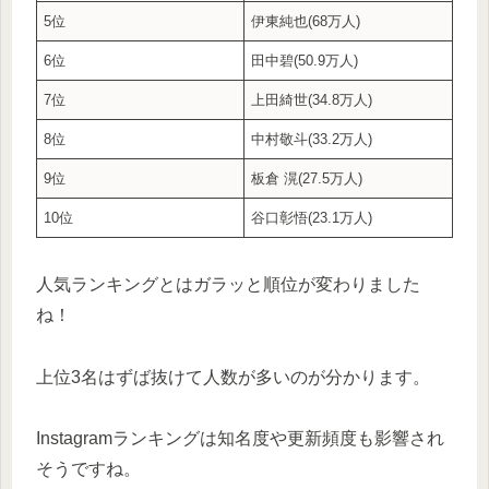
5位
伊東純也(68万人)
6位
田中碧(50.9万人)
7位
上田綺世(34.8万人)
8位
中村敬斗(33.2万人)
9位
板倉 滉(27.5万人)
10位
谷口彰悟(23.1万人)
人気ランキングとはガラッと順位が変わりました
ね！
上位3名はずば抜けて人数が多いのが分かります。
Instagramランキングは知名度や更新頻度も影響され
そうですね。