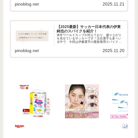
方はぜひご覧ください。南野拓実の愛用スパイ
pinoblog.net
2025.11.21
クadidas Predato...
【2025最新】サッカー日本代表の伊東
純也のスパイクを紹介！
来年ワールドカップが控えており、盛り上がり
を見せているサッカーです！注目選手も多々い
る中で、今回は伊藤選手の最新着用スパイクを
調べてみました。気になる方は是非見てみてく
ださい。伊東純也選手の着用スパイクプーマ
pinoblog.net
2025.11.20
（PUMA） キング アルティメ...