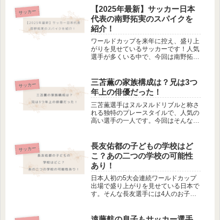
した。気になる方はぜひご覧くださ
【2025年最新】サッカー日本
サッカー
い。明松美玖公式Instagram...
代表の南野拓実のスパイクを
紹介！
ワールドカップを来年に控え、盛り上
がりを見せているサッカーです！人気
選手が多くいる中で、今回は南野拓実
選手が愛用している、最新のスパイク
を紹介したいと思います。気になる方
はぜひご覧ください。南野拓実の愛用
三苫薫の家族構成は？兄は3つ
サッカー
スパイクadidas Predato...
年上の俳優だった！
三苫薫選手はヌルヌルドリブルと称さ
れる独特のプレースタイルで、人気の
高い選手の一人です。今回はそんな三
苫選手の家族について詳しく解説して
いきます。気になる方はぜひご覧くだ
さい。三苫薫の家族構成三苫薫公式
長友佑都の子どもの学校はど
サッカー
Instagramより三苫選手は両親と...
こ？あの二つの学校の可能性
あり！
日本人初の5大会連続ワールドカップ
出場で盛り上がりを見せている日本で
す。そんな長友選手には4人のお子さ
んがいますが、色々な国を行き来する
サッカー選手の子どもは、どのような
学校に通っているのでしょうか。気に
遠藤航の息子もサッカー選手