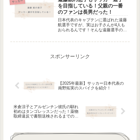
サッカー
なる方はぜひ最後までご覧ください。
を目指している！父親の一番
長...
のファンは長男だった！
日本代表のキャプテンに選ばれた遠藤
航選手ですが、実はお子さんが4人も
おられるんです！そんな遠藤選手の長
男が今サッカーに夢中だとか…お父さ
んの背中を見て育っている息子が今後
どのように活躍していくのでしょう
か。現在の様子をまとめてみました。
遠藤...
スポンサーリンク
【2025年最新】サッカー日本代表の
南野拓実のスパイクを紹介！
米倉涼子とアルゼンチン彼氏の馴れ
初めはタンゴレッスンだった！薬物
取締違反で書類送検されるまでの経
緯。