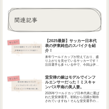
関連記事
【2025最新】サッカー日本代
サッカー
表の伊東純也のスパイクを紹
介！
来年ワールドカップが控えており、盛
り上がりを見せているサッカーです！
注目選手も多々いる中で、今回は伊藤
選手の最新着用スパイクを調べてみま
した。気になる方は是非見てみてくだ
さい。伊東純也選手の着用スパイクプ
堂安律の嫁はモデルでインフ
サッカー
ーマ（PUMA） キング アルティメ...
ルエンサーだった！ミスキャ
ンパス甲南の美人妻。
2026年ワールドカップ日本代表に選ば
れた堂安律選手。初戦から活躍が期待
されていますね！そんな堂安選手の嫁
がなんとモデルだということで、今回
はそのことについて徹底調査してみま