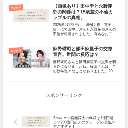
そこで今回は、二人が熱愛報道をされ
るまでの共演歴や馴れ初めを徹底調査
【画像あり】田中圭と永野芽
エンタメ
してみました。気になる方はぜひ最...
郁の関係は？15歳差の不倫カ
ップルの真相。
2025年4月23日に「週刊文春 電子
版」にて田中圭さんと永野芽郁さんの
不倫が報道されました。有名なお二人
なので驚いた方が多いと思いますが、
今回なぜこのような報道がされたので
しょうか。田中圭さんと永野芽郁さん
麻野耕司と篠田麻里子の交際
エンタメ
の関係を探っていきたいと思います...
宣言。世間の反応は？
麻野耕司さんと篠田麻里子の交際が明
るみになりましたね。篠田さんは、こ
の数年色々なことがありました。2013
年7月 AKB48卒業2019年2月 3歳年
下の高橋勇太さんと結婚2020年4月
第一子女児を出産2022年8月 篠塚孝
哉さんとの不倫...
スポンサーリンク
Snow Man宮館涼太の年収は1億円超
え？200億円超えのグループの収益が
すごすぎる！