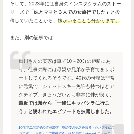
そして、2023年には自身のインスタグラムのストー
リーズで
「妹とママと３人での女旅行でした」
と投
稿していたことから、
妹がいることも分かります。
また、別の記事では
重川さんの実家は車で10～20分の距離にあ
り、仕事の際には母親や兄弟が子育てをサポ
ートしてくれるそうです。40代の母親は非常
に元気で、ジェットスキー免許も持つほどア
クティブ。きょうだいとも非常に仲が良く、
最近では弟から「一緒にキャバクラに行こ
う」と誘われたエピソードも披露しました。
10代で二度出産の重川茉弥、離婚後の生活を語る「シンプルにス
ゴすぎ」「女性として尊敬する」絶賛の声｜Infoseekニュース