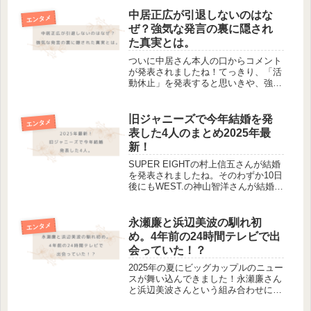
いません。そんなはるな愛さんです
が、母親とは確執もあり辛い時期も過
中居正広が引退しないのはな
エンタメ
ごされてきたようです。そこで今回
ぜ？強気な発言の裏に隠され
は、...
た真実とは。
ついに中居さん本人の口からコメント
が発表されましたね！てっきり、「活
動休止」を発表すると思いきや、強気
な発言で驚いた方も多いのではないで
しょうか。お詫びこの度は、皆様にご
迷惑をお掛けしていること、⼤変申し
旧ジャニーズで今年結婚を発
エンタメ
訳なく思っております。報道内容にお
表した4人のまとめ2025年最
い...
新！
SUPER EIGHTの村上信五さんが結婚
を発表されましたね。そのわずか10日
後にもWEST.の神山智洋さんが結婚を
発表されました。そこで今回は、旧ジ
ャニーズ(現STARTO
ENTERTAINMENT社)で2025年の今年
永瀬廉と浜辺美波の馴れ初
エンタメ
結婚を発表したタ...
め。4年前の24時間テレビで出
会っていた！？
2025年の夏にビッグカップルのニュー
スが舞い込んできました！永瀬廉さん
と浜辺美波さんという組み合わせに驚
いた人もいるのではないでしょうか？