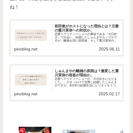
ね！
前田俊がホストになった理由とは？元妻
の重川茉弥への対抗か。
恋愛リアリティーショーの番組である「今日好
き」で出会い、結婚したしゅんまやカップルで
すが、離婚を境に前田俊、そして重川茉弥の変
わりように驚いている人も多いと思います。今
回は、離婚を発表した4か月後に突如「ホストに
pinoblog.net
2025.06.11
なりました」と宣言した前田俊...
しゅんまやの離婚の原因は？激変した重
川茉弥の容姿が理由か。
恋愛リアリティーショーの「今日好きになりま
した。」がきっかけで交際し結婚したしゅんま
やですが、約5年の結婚生活にピリオドをうつこ
とになりました。前田俊さんは現在22歳、重川
茉弥さんは21歳でふたりの間には2人の子供がい
pinoblog.net
2025.02.17
ます。なぜ、離婚という...