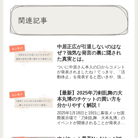
関連記事
中居正広が引退しないのはな
エンタメ
ぜ？強気な発言の裏に隠され
た真実とは。
ついに中居さん本人の口からコメント
が発表されましたね！てっきり、「活
動休止」を発表すると思いきや、強気
な発言で驚いた方も多いのではないで
しょうか。お詫びこの度は、皆様にご
迷惑をお掛けしていること、⼤変申し
【最新】2025年刀剣乱舞の大
エンタメ
訳なく思っております。報道内容にお
本丸博のチケットの買い方を
い...
分かりやすく解説！
2025年1月18日と19日に幕張メッセ国
際展示場で「刀剣乱舞 大本丸博」の
イベントが開催されることが発表され
ましたね！今回は10周年ということ
で、初の幕張メッセの大会場で行われ
ることになり審神者にとっては嬉しさ