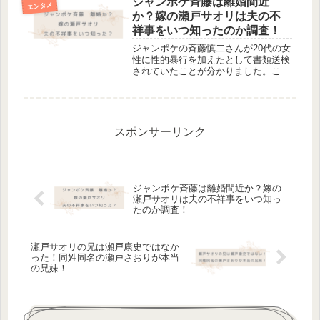
ジャンポケ斉藤は離婚間近
エンタメ
続...
か？嫁の瀬戸サオリは夫の不
祥事をいつ知ったのか調査！
ジャンポケの斉藤慎二さんが20代の女
性に性的暴行を加えたとして書類送検
されていたことが分かりました。この
ことに嫁の瀬戸サオリさんはいつ気づ
いていたのでしょうか？斉藤慎二は離
婚間近か？斎藤さんには瀬戸サオリさ
んとの間にひとり息子さんがおられ
ま...
スポンサーリンク
ジャンポケ斉藤は離婚間近か？嫁の
瀬戸サオリは夫の不祥事をいつ知っ
たのか調査！
瀬戸サオリの兄は瀬戸康史ではなか
った！同姓同名の瀬戸さおりが本当
の兄妹！