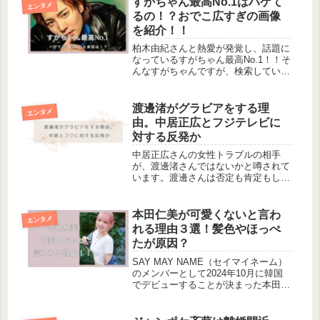
すがちゃん最高No.1はハゲて
エンタメ
と、チケットとれるのかドキド...
るの！？おでこ広すぎの画像
を紹介！！
柏木由紀さんと熱愛が発覚し、話題に
なっているすがちゃん最高No.1！！そ
んなすがちゃんですが、検索している
と「ハゲ」というキーワードを見つけ
ました。ぱっと見ハゲているように見
えないすがちゃんが、なぜハゲという
渡邊渚がグラビアをする理
エンタメ
関連キーワードが出いるのか調べて...
由。中居正広とフジテレビに
対する反発か
中居正広さんの女性トラブルの相手
が、渡邊渚さんではないかと噂されて
います。渡邊さんは否定も肯定もして
いない中で、PTSDからの休養後にグ
ラビアを掲載されているフォトエッセ
イを出版することが発表されました。
本田仁美が可愛くないと言わ
エンタメ
渡邊渚フォトエッセイ 透明を満たす
れる理由３選！髪色やほっぺ
...
たが原因？
SAY MAY NAME（セイマイネーム）
のメンバーとして2024年10月に韓国
でデビューすることが決まった本田仁
美さん。(1) SAY MY NAME
(@sa2m2nam3) / X元AKB48とアイズ
ワンでアイドルとしてずっと活躍し