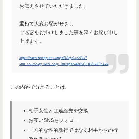
お伝えさせていただきました。
重ねて大変お騒がせをし
ご迷惑をお掛けしました事を深くお詫び申し
上げます。
https://www.instagram.com/p/DAzju0xzXAu/?
utm_source=ig_web_copy_link&igsh=MzRlODBiNWFlZA==
この内容で分かることは、
相手女性とは連絡先を交換
お互いSNSをフォロー
一方的な性的暴行ではなく相手からの行
為があったかも