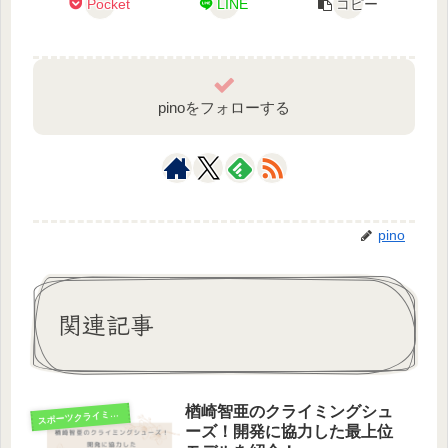
Pocket
LINE
コピー
pinoをフォローする
pino
関連記事
楢崎智亜のクライミングシュ
ス
ポーツクライミング
ーズ！開発に協力した最上位