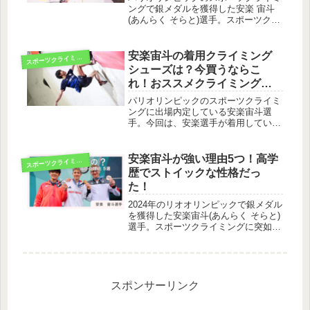
ングで銀メダルを獲得した安楽 宙斗
(あんらく そらと)選手。スポーツクラ
イミングは2020年に開催された東京オ
リンピックから採用され、ボルダリン
グ・リード・スピードの3つの複合種
安楽宙斗の着用クライミング
ス
ポーツクライミング
目として実施されます。筆者今...
シューズは？今買うならこ
れ！おススメクライミングシ
ューズ３選。
パリオリンピックのスポーツクライミ
ングに出場内定している安楽宙斗選
手。今回は、安楽選手が着用している
クライミングシューズを紹介します！
安楽宙斗選手の着用クライミングシュ
ーズ安楽選手が使用しているクライミ
安楽宙斗が強い理由5つ！高学
ス
ポーツクライミング
ングシューズは2種類あります。それ
歴でストイックな性格だっ
ぞれ...
た！
2024年のリオオリンピックで銀メダル
を獲得した安楽宙斗(あんらく そらと)
選手。スポーツクライミングに突如と
して現れた新スターは、いったい何が
すごいのか。安楽選手がすごい！と言
われる理由を5つ紹介します！安楽宙
斗がすごい理由シニアデビュー...
スポンサーリンク