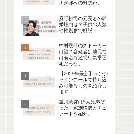
川茉弥への対抗か。
麻野耕司の元妻との離
婚理由は？子供の人数
や性別まで解説！
中村敬斗のストーカー
は誰？容疑者は地元で
は有名な迷惑行為常習
犯だった。
【2025年最新】サンシ
ャインプールで持ち込
み可能なものを紹介し
ます！
重川茉弥は5人兄弟だ
った！家族構成とエピ
ソードを紹介。