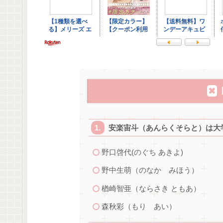
安楽宙斗（あんらくそらと）は
野口啓代(のぐち あきよ)
野中生萌（のなか みほう）
楢崎智亜（ならさき ともあ）
森秋彩（もり あい）