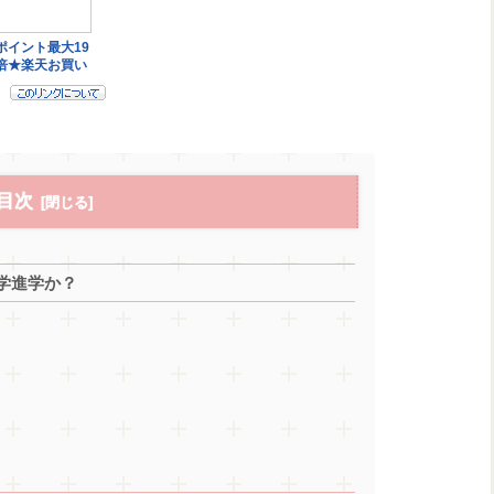
目次
大学進学か？