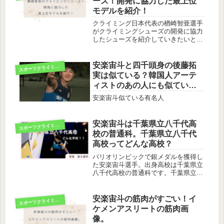
ーズ！開発に協力した最上位
モデルを紹介！
クライミング日本代表の楢崎智亜選手
がクライミングシューズの開発に協力
したシューズを紹介していきたいと思
います。選手プロフィール｜パリオリ
ンピック2024：朝日新聞楢崎智亜生年
月日 1996年06月22日(2025年9月現
安楽宙斗と四千頭身の後藤拓
ス
ポーツクライミング
在29歳)出身地 ...
実は似ている？韓国人アーテ
ィストのあの人にも似てい
る！
安楽宙斗似ている有名人
安楽宙斗は千葉県立八千代高
ス
ポーツクライミング
校の普通科。千葉県立八千代
高校ってどんな高校？
パリオリンピックで銀メダルを獲得し
た安楽宙斗選手。出身高校は千葉県立
八千代高校の普通科です。千葉県立八
千代高校ってどんな高校なの？そこ
で、今回は安楽選手の通う千葉県立八
千代高校について調べてみました。千
安楽宙斗の筋肉がすごい！イ
ス
ポーツクライミング
葉県立八千代高校は何科がある？千葉
ケメンアスリートの筋肉画
県立...
像。