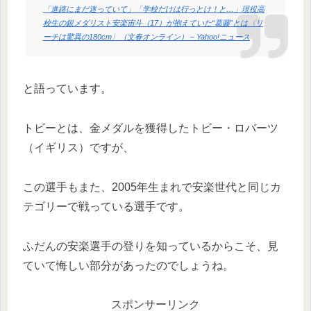
「進路にまだ迷っていて」「学校だけは行っとけ！と…」現役高
校生の銀メダリスト安楽宙斗（17）が抱えていた“葛藤”とは〈リ
ーチは驚異の180cm〉（文春オンライン） – Yahoo!ニュース
と語っています。
トビーとは、金メダルを獲得したトビー・ロバーツ
（イギリス）ですが、
この選手もまた、2005年生まれで安楽世代と同じカ
テゴリーで戦っている選手です。
ふだんの安楽選手の登りを知っているからこそ、見
ていて悔しい部分があったのでしょうね。
スポンサーリンク