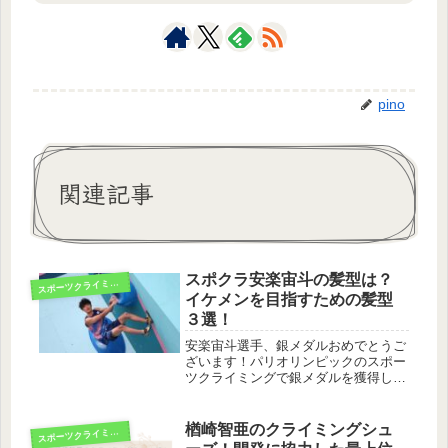
pino
関連記事
スポクラ安楽宙斗の髪型は？
ス
ポーツクライミング
イケメンを目指すための髪型
３選！
安楽宙斗選手、銀メダルおめでとうご
ざいます！パリオリンピックのスポー
ツクライミングで銀メダルを獲得した
安楽宙斗(あんらくそらと)選手！17歳
の現役高校生クライマーの堂々とした
登りはとてもかっこよかったですね。
楢崎智亜のクライミングシュ
ス
ポーツクライミング
脱力系クライマーとして知られる安...