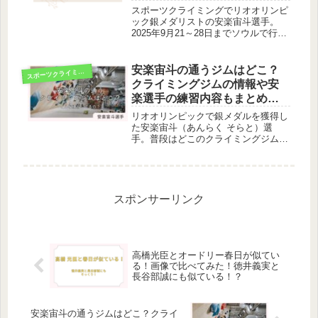
スポーツクライミングでリオオリンピ
ック銀メダリストの安楽宙斗選手。
2025年9月21～28日までソウルで行わ
れる世界選手権に出場することが決ま
りました。ボルダーとリードの両方で
初優勝の期待が高まっています。そん
安楽宙斗の通うジムはどこ？
ス
ポーツクライミング
な安楽選手ですが、なんといって...
クライミングジムの情報や安
楽選手の練習内容もまとめて
みました！
リオオリンピックで銀メダルを獲得し
た安楽宙斗（あんらく そらと）選
手。普段はどこのクライミングジムで
練習しているのでしょうか？そして、
どのような練習をすれば、オリンピッ
クで銀メダルが取れるほど強くなれる
のでしょうか！安楽宙斗選手の通うク
ライ...
スポンサーリンク
高橋光臣とオードリー春日が似てい
る！画像で比べてみた！徳井義実と
長谷部誠にも似ている！？
安楽宙斗の通うジムはどこ？クライ